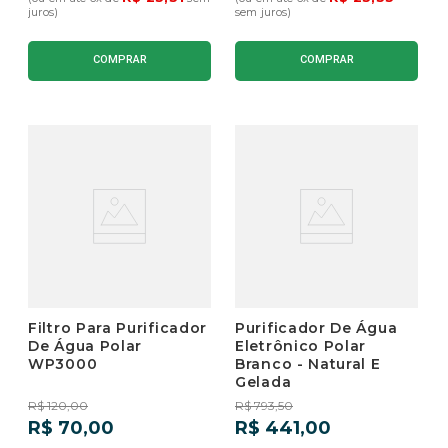
juros)
sem juros)
COMPRAR
COMPRAR
Filtro Para Purificador
Purificador De Água
De Água Polar
Eletrônico Polar
WP3000
Branco - Natural E
Gelada
R$
120
,
00
R$
793
,
50
R$
70
,
00
R$
441
,
00