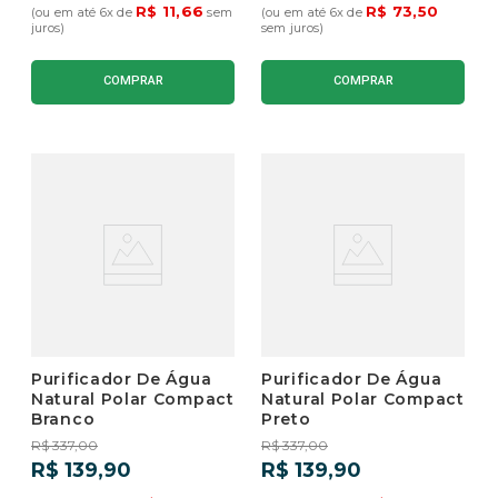
R$
11
,
66
R$
73
,
50
(ou em até
6
x de
sem
(ou em até
6
x de
juros)
sem juros)
COMPRAR
COMPRAR
Purificador De Água
Purificador De Água
Natural Polar Compact
Natural Polar Compact
Branco
Preto
R$
337
,
00
R$
337
,
00
R$
139
,
90
R$
139
,
90