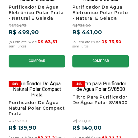
Purificador De Água
Purificador De Agua
9
º
umidificador
Eletrônico Polar Prata
Eletrônico Polar Preto
- Natural E Gelada
- Natural E Gelada
10
º
adega 100
R$
724
,
73
R$
735
,
00
R$
499
,
90
R$
441
,
00
R$
83
,
31
R$
73
,
50
(ou em até
6
x de
(ou em até
6
x de
sem juros)
sem juros)
COMPRAR
COMPRAR
-
58%
-
44%
Filtro Para Purificador
Purificador De Água
De Água Polar SV8500
Natural Polar Compact
Prata
R$
337
,
00
R$
250
,
00
R$
139
,
90
R$
140
,
00
R$
23
,
31
R$
23
,
33
(ou em até
6
x de
sem
(ou em até
6
x de