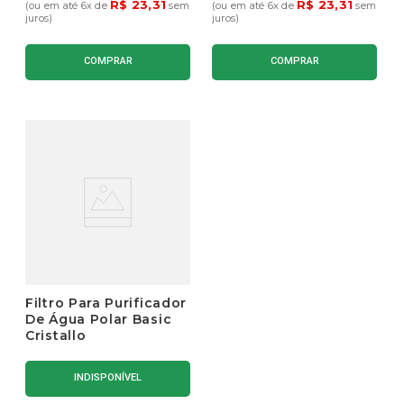
R$
23
,
31
R$
23
,
31
(ou em até
6
x de
sem
(ou em até
6
x de
sem
juros)
juros)
COMPRAR
COMPRAR
Filtro Para Purificador
De Água Polar Basic
Cristallo
INDISPONÍVEL