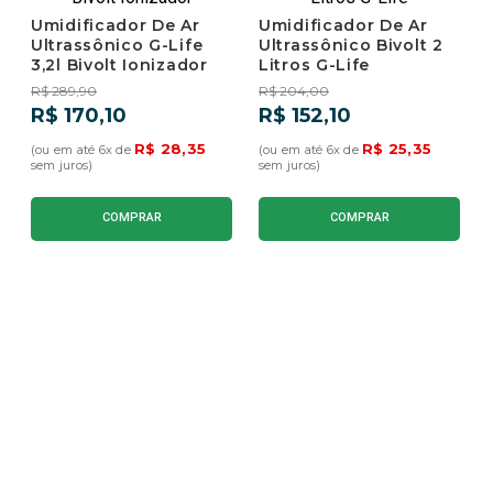
Umidificador De Ar
Umidificador De Ar
9
º
umidificador
Ultrassônico G-Life
Ultrassônico Bivolt 2
3,2l Bivolt Ionizador
Litros G-Life
10
º
adega 100
R$
289
,
90
R$
204
,
00
R$
170
,
10
R$
152
,
10
R$
28
,
35
R$
25
,
35
(ou em até
6
x de
(ou em até
6
x de
sem juros)
sem juros)
COMPRAR
COMPRAR